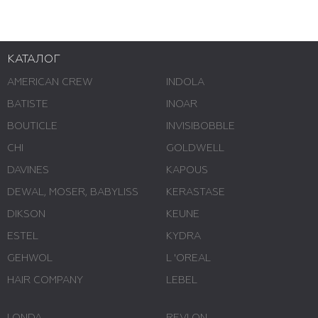
КАТАЛОГ
AMERICAN CREW
INDOLA
BATISTE
INOAR
BOUTICLE
INVISIBOBBLE
CHI
GOLDWELL
DAVINES
KAPOUS
DEWAL, MOSER, BABYLISS
KERASTASE
DIKSON
KEUNE
ESTEL
KYDRA
GEHWOL
L 'ОREAL
HAIR COMPANY
LEBEL