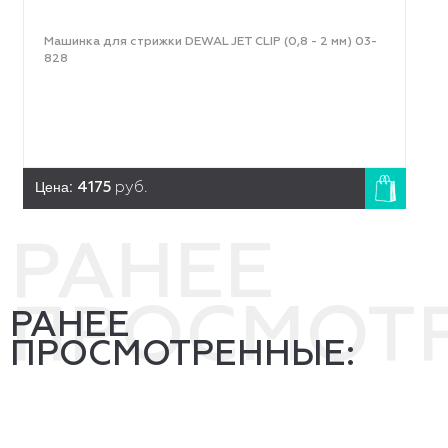
Машинка для стрижки DEWAL JET CLIP (0,8 - 2 мм) 03-
828
Цена:
4175
руб.
РАНЕЕ
ПРОСМОТ
РАНЕЕ
ПРОСМОТРЕННЫЕ: