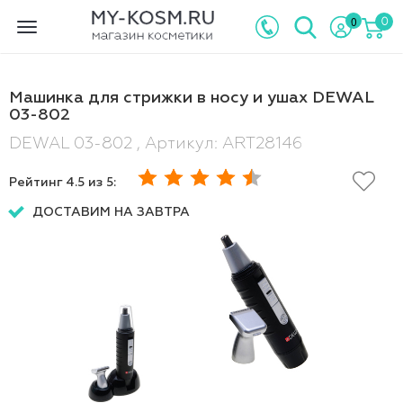
0
0
Toggle
navigation
Машинка для стрижки в носу и ушах DEWAL
03-802
DEWAL 03-802 , Артикул: ART28146
Рейтинг
4.5
из 5:
ДОСТАВИМ НА ЗАВТРА