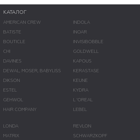
КАТАЛОГ
AMERICAN CREW
INDOLA
BATISTE
INOAR
BOUTICLE
INVISIBOBBLE
CHI
GOLDWELL
DAVINES
KAPOUS
DEWAL, MOSER, BABYLISS
KERASTASE
DIKSON
KEUNE
ESTEL
KYDRA
GEHWOL
L 'ОREAL
HAIR COMPANY
LEBEL
LONDA
REVLON
MATRIX
SCHWARZKOPF