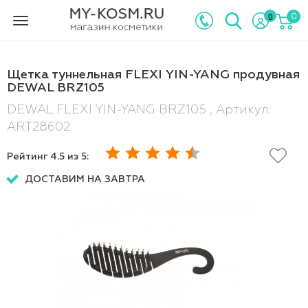
0
0
Toggle
navigation
Щетка туннельная FLEXI YIN-YANG продувная
DEWAL BRZ105
DEWAL FLEXI YIN-YANG BRZ105 , Артикул:
ART28602
Рейтинг
4.5
из 5:
ДОСТАВИМ НА ЗАВТРА