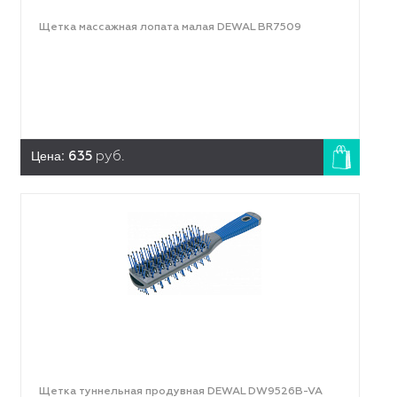
Щетка массажная лопата малая DEWAL BR7509
Цена:
635
руб.
Щетка туннельная продувная DEWAL DW9526B-VA