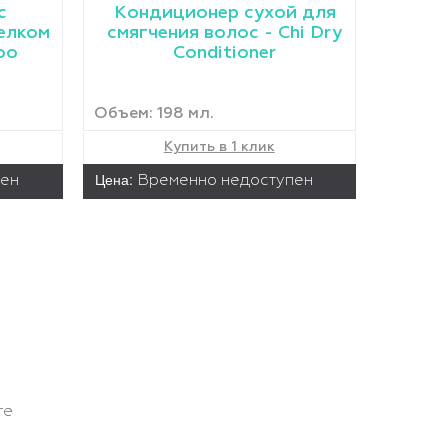
c
Кондиционер сухой для
елком
смягчения волос - Chi Dry
oo
Conditioner
Объем: 198 мл.
Купить в 1 клик
Цена:
пен
Временно недоступен
те