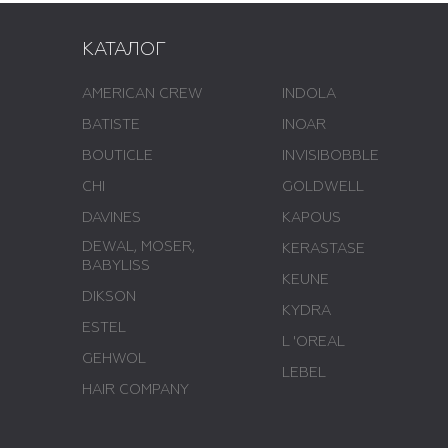
КАТАЛОГ
AMERICAN CREW
INDOLA
BATISTE
INOAR
BOUTICLE
INVISIBOBBLE
CHI
GOLDWELL
DAVINES
KAPOUS
DEWAL, MOSER,
KERASTASE
BABYLISS
KEUNE
DIKSON
KYDRA
ESTEL
L 'ОREAL
GEHWOL
LEBEL
HAIR COMPANY