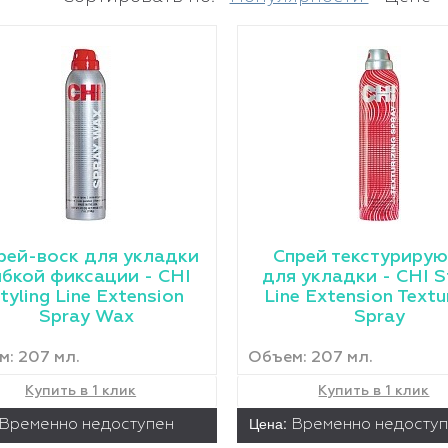
рей-воск для укладки
Cпрей текстуриру
ибкой фиксации - CHI
для укладки - CHI S
tyling Line Extension
Line Extension Textu
Spray Wax
Spray
: 207 мл.
Объем: 207 мл.
Купить в 1 клик
Купить в 1 клик
Цена:
Временно недоступен
Временно недосту