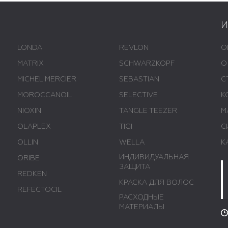
LONDA
REVLON
О
MATRIX
SCHWARZKOPF
О
MICHEL MERCIER
SEBASTIAN
С
MOROCCANOIL
SELECTIVE
К
NIOXIN
TANGLE TEEZER
М
OLAPLEX
TIGI
С
OLLIN
WELLA
К
ИНДИВИДУАЛЬНАЯ
ORIBE
ЗАЩИТА
REDKEN
КРАСКА ДЛЯ ВОЛОС
REFECTOCIL
РАСХОДНЫЕ
МАТЕРИАЛЫ