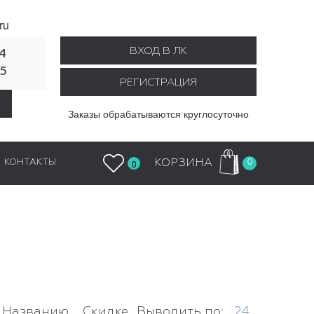
ru
ВХОД В ЛК
4
55
РЕГИСТРАЦИЯ
Заказы обрабатываются круглосуточно
0
КОРЗИНА
КОНТАКТЫ
0
Названию
Скидке
Выводить по:
24