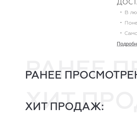
ДОСТ
В лю
Поне
Само
Подробне
РАНЕЕ 
РАНЕЕ ПРОСМОТРЕ
ХИТ ПР
ХИТ ПРОДАЖ: