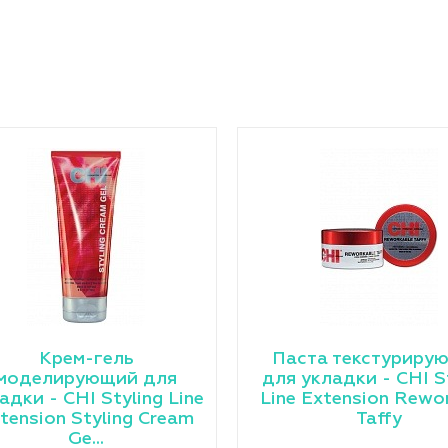
Крем-гель
Паста текстуриру
моделирующий для
для укладки - CHI S
адки - CHI Styling Line
Line Extension Rewo
tension Styling Cream
Taffy
Ge...