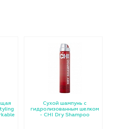
ющая
Сухой шампунь c
tyling
гидролизованным шелком
rkable
- CHI Dry Shampoo