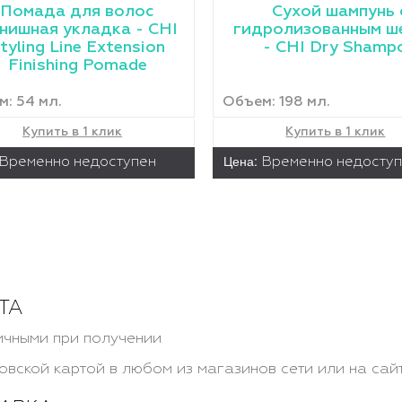
Помада для волос
Сухой шампунь 
нишная укладка - CHI
гидролизованным ш
tyling Line Extension
- CHI Dry Shamp
Finishing Pomade
: 54 мл.
Объем: 198 мл.
Купить в 1 клик
Купить в 1 клик
Цена:
Временно недоступен
Временно недосту
ТА
чными при получении
овской картой в любом из магазинов сети или на сай