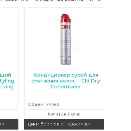
ющий
Кондиционер сухой для
tyling
смягчения волос - Chi Dry
rizing
Conditioner
Объем: 74 мл.
Купить в 1 клик
Цена:
пен
Временно недоступен