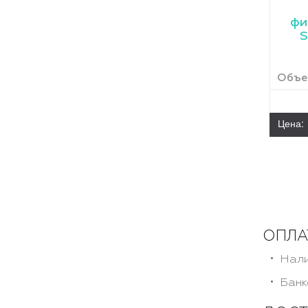
фи
S
Объем
Цена:
ОПЛА
Нали
Банк