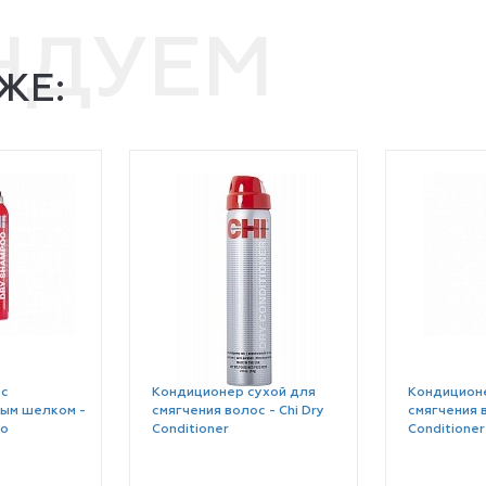
НДУЕМ
ЖЕ:
 c
Кондиционер сухой для
Кондиционе
ым шелком -
смягчения волос - Chi Dry
смягчения в
oo
Conditioner
Conditioner