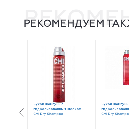
РЕКОМЕ
РЕКОМЕНДУЕМ ТАК
Сухой шампунь c
Сухой шампунь
гидролизованным шелком -
гидролизованн
CHI Dry Shampoo
CHI Dry Shamp