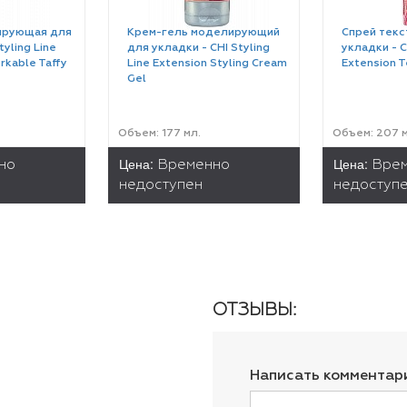
ирующая для
Крем-гель моделирующий
Cпрей тек
tyling Line
для укладки - CHI Styling
укладки - C
rkable Taffy
Line Extension Styling Cream
Extension T
Gel
Объем: 177 мл.
Объем: 207 м
Цена:
Цена:
но
Временно
Вре
недоступен
недоступ
ОТЗЫВЫ:
Написать комментар