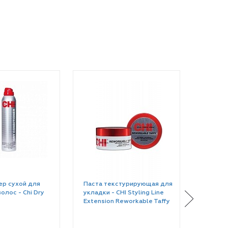
р сухой для
Паста текстурирующая для
Крем-г
олос - Chi Dry
укладки - CHI Styling Line
для укл
Extension Reworkable Taffy
Line Ex
Gel