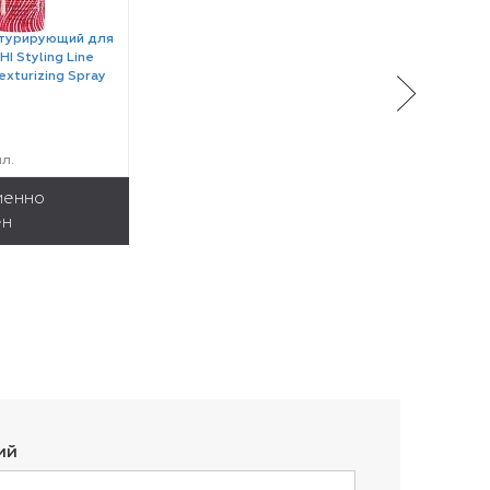
стурирующий для
HI Styling Line
exturizing Spray
л.
менно
ен
ий