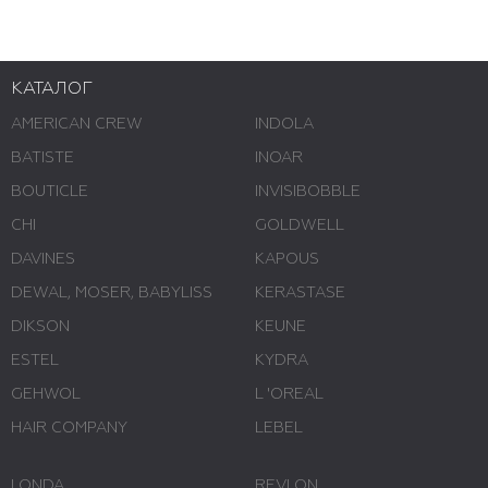
КАТАЛОГ
AMERICAN CREW
INDOLA
BATISTE
INOAR
BOUTICLE
INVISIBOBBLE
CHI
GOLDWELL
DAVINES
KAPOUS
DEWAL, MOSER, BABYLISS
KERASTASE
DIKSON
KEUNE
ESTEL
KYDRA
GEHWOL
L 'ОREAL
HAIR COMPANY
LEBEL
LONDA
REVLON