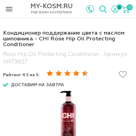
0
0
Toggle
navigation
Кондиционер поддержание цвета с маслом
шиповника - CHI Rose Hip Oil Protecting
Conditioner
Rose Hip Oil Protecting Conditioner , Артикул:
ART9827
Рейтинг
4.5
из 5:
ДОСТАВИМ НА ЗАВТРА