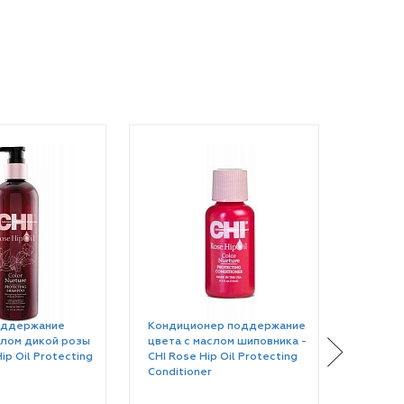
оддержание
Кондиционер поддержание
Кондиц
слом дикой розы
цвета с маслом шиповника -
цвета с
ip Oil Protecting
CHI Rose Hip Oil Protecting
CHI Ros
Conditioner
Conditi