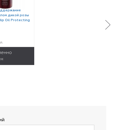
оддержание
слом дикой розы
ip Oil Protecting
л.
менно
ен
ий