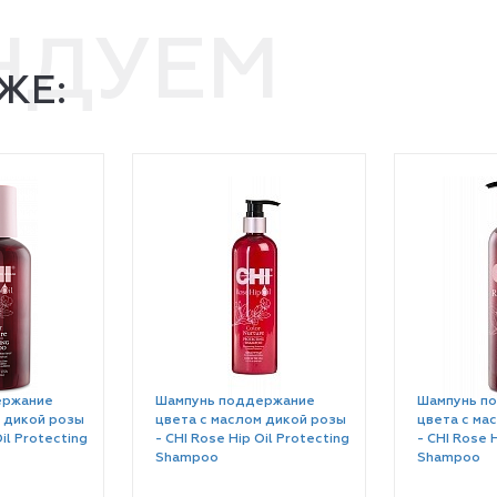
НДУЕМ
ЖЕ:
ержание
Шампунь поддержание
Шампунь п
 дикой розы
цвета с маслом дикой розы
цвета с ма
Oil Protecting
- CHI Rose Hip Oil Protecting
- CHI Rose H
Shampoo
Shampoo