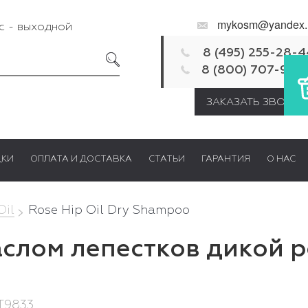
mykosm@yandex.
Вс - выходной
8 (495) 255-28-4
8 (800) 707-92-
ЗАКАЗАТЬ ЗВОНОК
ДКИ
ОПЛАТА И ДОСТАВКА
СТАТЬИ
ГАРАНТИЯ
О НАС
Oil
Rose Hip Oil Dry Shampoo
слом лепестков дикой ро
RT9833