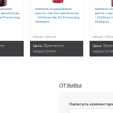
ержание
Шампунь поддержание
Шампунь п
 дикой розы
цвета с маслом дикой розы
цвета с ма
Oil Protecting
- CHI Rose Hip Oil Protecting
- CHI Rose H
Shampoo
Shampoo
Объем: 340 мл.
Объем: 739 м
Цена:
Цена:
но
Временно
Вре
недоступен
недоступ
ОТЗЫВЫ:
Написать комментар