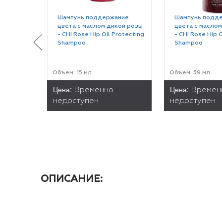
Шампунь поддержание
Шампунь подд
цвета с маслом дикой розы
цвета с маслом
- CHI Rose Hip Oil Protecting
- CHI Rose Hip 
Shampoo
Shampoo
Объем: 15 мл.
Объем: 59 мл.
Цена:
Цена:
Временно
Времен
недоступен
недоступен
ОПИСАНИЕ: