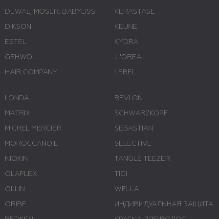
DEWAL, MOSER, BABYLISS
KERASTASE
DIKSON
KEUNE
ESTEL
KYDRA
GEHWOL
L 'ОREAL
HAIR COMPANY
LEBEL
LONDA
REVLON
MATRIX
SCHWARZKOPF
MICHEL MERCIER
SEBASTIAN
MOROCCANOIL
SELECTIVE
NIOXIN
TANGLE TEEZER
OLAPLEX
TIGI
OLLIN
WELLA
ORIBE
ИНДИВИДУАЛЬНАЯ ЗАЩИТА