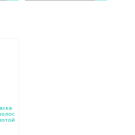
аска
волос
лотой