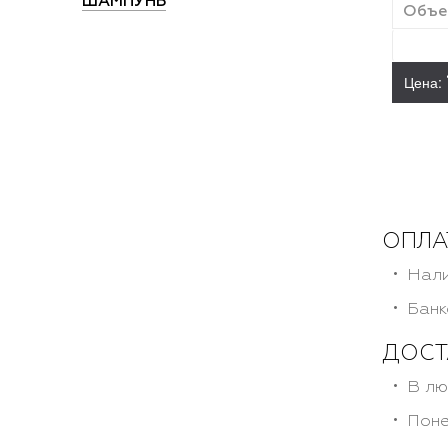
ШАМПУНЬ
Объем
Цена:
ОПЛА
Нали
Банк
ДОСТ
В лю
Поне