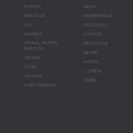
BATISTE
INOAR
BOUTICLE
INVISIBOBBLE
CHI
GOLDWELL
DAVINES
KAPOUS
DEWAL, MOSER,
KERASTASE
BABYLISS
KEUNE
DIKSON
KYDRA
ESTEL
L 'ОREAL
GEHWOL
LEBEL
HAIR COMPANY