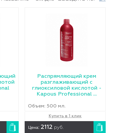
ающий
Распрямляющий крем
лотой
разглаживающий с
onal
глиоксиловой кислотой -
Kapous Professional ...
Объем: 500 мл.
Купить в 1 клик
Цена:
2112
руб.