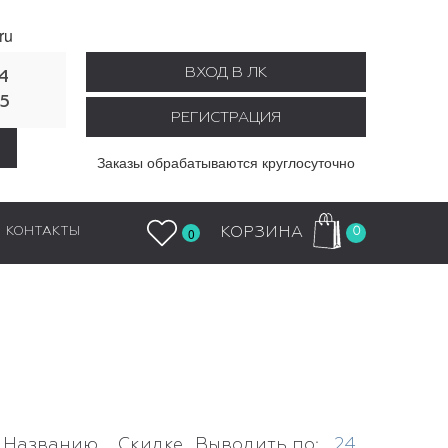
ru
ВХОД В ЛК
4
55
РЕГИСТРАЦИЯ
Заказы обрабатываются круглосуточно
0
КОРЗИНА
КОНТАКТЫ
0
Названию
Скидке
Выводить по:
24