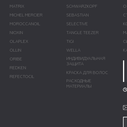
MATRIX
SCHWARZKOPF
О
MICHEL MERCIER
SEBASTIAN
С
MOROCCANOIL
SELECTIVE
К
NIOXIN
TANGLE TEEZER
М
OLAPLEX
TIGI
С
OLLIN
WELLA
К
ИНДИВИДУАЛЬНАЯ
ORIBE
ЗАЩИТА
REDKEN
КРАСКА ДЛЯ ВОЛОС
REFECTOCIL
РАСХОДНЫЕ
МАТЕРИАЛЫ