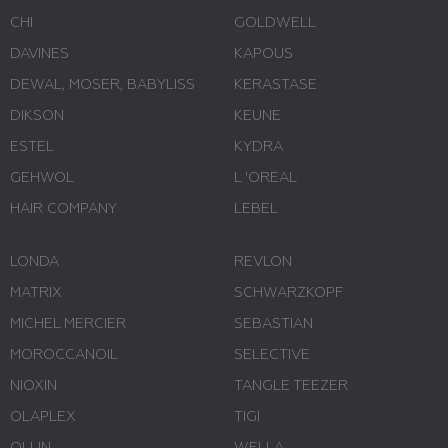
CHI
GOLDWELL
DAVINES
KAPOUS
DEWAL, MOSER, BABYLISS
KERASTASE
DIKSON
KEUNE
ESTEL
KYDRA
GEHWOL
L 'ОREAL
HAIR COMPANY
LEBEL
LONDA
REVLON
MATRIX
SCHWARZKOPF
MICHEL MERCIER
SEBASTIAN
MOROCCANOIL
SELECTIVE
NIOXIN
TANGLE TEEZER
OLAPLEX
TIGI