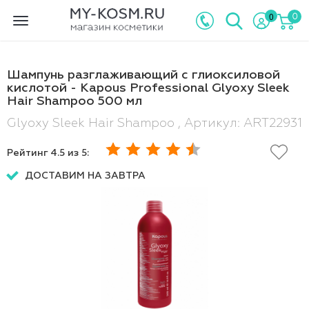
0
0
Toggle
navigation
Шампунь разглаживающий с глиоксиловой
кислотой - Kapous Professional Glyoxy Sleek
Hair Shampoo 500 мл
Glyoxy Sleek Hair Shampoo , Артикул: ART22931
Рейтинг
4.5
из 5:
ДОСТАВИМ НА ЗАВТРА