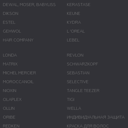
DEWAL, MOSER, BABYLISS
KERASTASE
DIKSON
KEUNE
ESTEL
KYDRA
GEHWOL
L 'ОREAL
HAIR COMPANY
LEBEL
LONDA
REVLON
MATRIX
SCHWARZKOPF
MICHEL MERCIER
SEBASTIAN
MOROCCANOIL
SELECTIVE
NIOXIN
TANGLE TEEZER
OLAPLEX
TIGI
OLLIN
WELLA
ORIBE
ИНДИВИДУАЛЬНАЯ ЗАЩИТА
REDKEN
КРАСКА ДЛЯ ВОЛОС