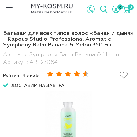
0
0
Toggle
navigation
Бальзам для всех типов волос «Банан и дыня»
- Kapous Studio Professional Aromatic
Symphony Balm Banana & Melon 350 мл
Aromatic Symphony Balm Banana & Melon ,
Артикул: ART23084
Рейтинг
4.5
из 5:
ДОСТАВИМ НА ЗАВТРА