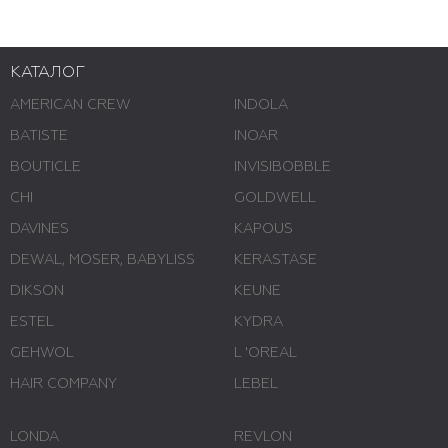
КАТАЛОГ
AMERICAN CREW
INDOLA
BATISTE
INOAR
BOUTICLE
INVISIBOBBLE
CHI
GOLDWELL
DAVINES
KAPOUS
DEWAL, MOSER, BABYLISS
KERASTASE
DIKSON
KEUNE
ESTEL
KYDRA
GEHWOL
L 'ОREAL
HAIR COMPANY
LEBEL
LONDA
REVLON