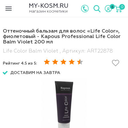
0
0
Toggle
navigation
Оттеночный бальзам для волос «Life Color»,
фиолетовый - Kapous Professional Life Color
Balm Violet 200 мл
Life Color Balm Violet , Артикул: ART22878
Рейтинг
4.5
из 5:
ДОСТАВИМ НА ЗАВТРА