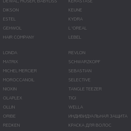
DEWAL, MOSER, BABYLISS
KERASTASE
DIKSON
KEUNE
ESTEL
KYDRA
GEHWOL
L 'ОREAL
HAIR COMPANY
LEBEL
LONDA
REVLON
MATRIX
SCHWARZKOPF
MICHEL MERCIER
SEBASTIAN
MOROCCANOIL
SELECTIVE
NIOXIN
TANGLE TEEZER
OLAPLEX
TIGI
OLLIN
WELLA
ORIBE
ИНДИВИДУАЛЬНАЯ ЗАЩИТА
REDKEN
КРАСКА ДЛЯ ВОЛОС