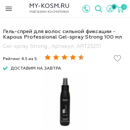
0
0
Toggle
navigation
Гель-спрей для волос сильной фиксации -
Kapous Professional Gel-spray Strong 100 мл
Gel-spray Strong , Артикул: ART23251
Рейтинг
4.5
из 5:
ДОСТАВИМ НА ЗАВТРА