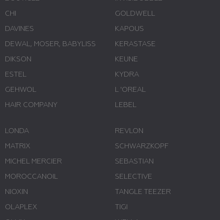
CHI
GOLDWELL
DAVINES
KAPOUS
DEWAL, MOSER, BABYLISS
KERASTASE
DIKSON
KEUNE
ESTEL
KYDRA
GEHWOL
L 'ОREAL
HAIR COMPANY
LEBEL
LONDA
REVLON
MATRIX
SCHWARZKOPF
MICHEL MERCIER
SEBASTIAN
MOROCCANOIL
SELECTIVE
NIOXIN
TANGLE TEEZER
OLAPLEX
TIGI