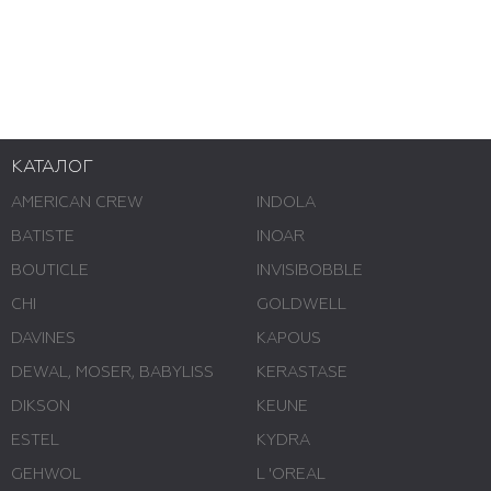
КАТАЛОГ
AMERICAN CREW
INDOLA
BATISTE
INOAR
BOUTICLE
INVISIBOBBLE
CHI
GOLDWELL
DAVINES
KAPOUS
DEWAL, MOSER, BABYLISS
KERASTASE
DIKSON
KEUNE
ESTEL
KYDRA
GEHWOL
L 'ОREAL