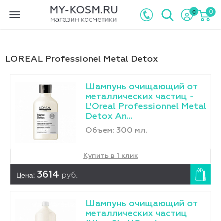
0
0
Toggle
navigation
LОREAL Professionel Metal Detox
Шампунь очищающий от
металлических частиц -
L'Оreal Professionnel Metal
Detox An...
Объем: 300 мл.
Купить в 1 клик
Цена:
3614
руб.
Шампунь очищающий от
металлических частиц