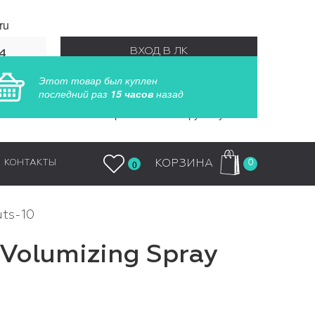
ru
ВХОД В ЛК
4
55
Этот товар был куплен
РЕГИСТРАЦИЯ
последний раз
15 часов
назад
Заказы обрабатываются круглосуточно
0
КОРЗИНА
КОНТАКТЫ
0
uts-10
 Volumizing Spray