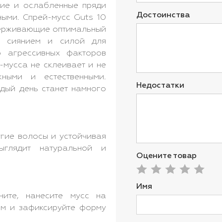
кие и ослабленные пряди
Достоинства
ными. Спрей-мусс Guts 10
держивающие оптимальный
 сиянием и силой для
ю агрессивных факторов
-мусса не склеивает и не
жными и естественными.
Недостатки
дый день станет намного
угие волосы и устойчивая
ыглядит натуральной и
Оцените товар
Имя
ните, нанесите мусс на
ем и зафиксируйте форму