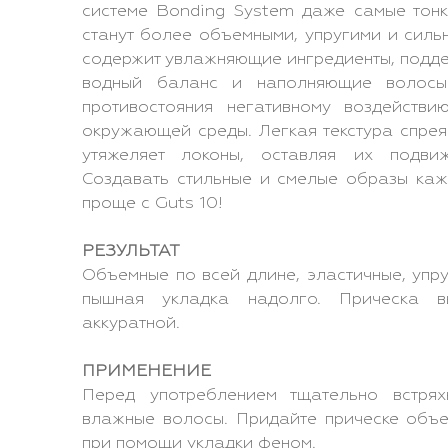
системе Bonding System даже самые тон
станут более объемными, упругими и силь
содержит увлажняющие ингредиенты, под
водный баланс и наполняющие волосы
противостояния негативному воздействи
окружающей среды. Легкая текстура спрея
утяжеляет локоны, оставляя их подви
Создавать стильные и смелые образы каж
проще с Guts 10!
РЕЗУЛЬТАТ
Объемные по всей длине, эластичные, упр
пышная укладка надолго. Прическа в
аккуратной.
ПРИМЕНЕНИЕ
Перед употреблением тщательно встрях
влажные волосы. Придайте прическе объ
при помощи укладки феном.