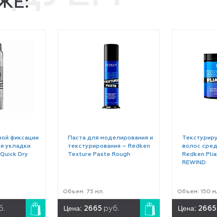
ЖЕ:
ной фиксации
Паста для моделирования и
Текстуриру
я укладки
текстурирования – Redken
волос сред
Quick Dry
Texture Paste Rough
Redken Plia
REWIND
Объем: 75 мл.
Объем: 150 м
Цена:
Цена:
б.
2665
руб.
266