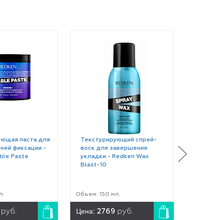
ющая паста для
Текстурирующий спрей-
Спрей 
ней фиксации -
воск для завершения
объема 
ble Paste
укладки - Redken Wax
Root Te
Blast-10
л.
Объем: 150 мл.
Объем: 2
Цена:
Цена:
5
руб.
2769
руб.
2