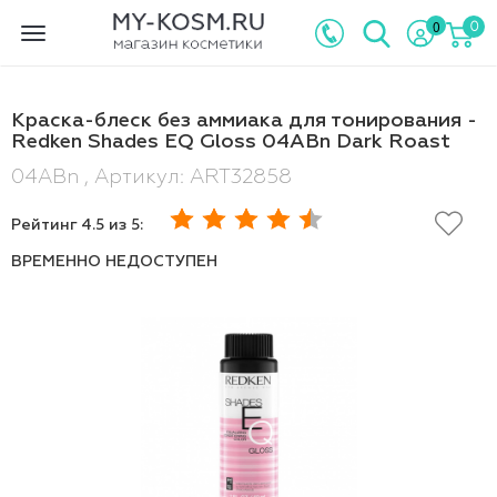
0
0
Toggle
navigation
Краска-блеск без аммиака для тонирования -
Redken Shades EQ Gloss 04ABn Dark Roast
04ABn , Артикул: ART32858
Рейтинг
4.5
из 5:
ВРЕМЕННО НЕДОСТУПЕН