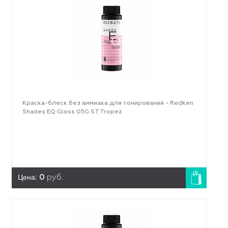
Краска-блеск без аммиака для тонирования - Redken
Shades EQ Gloss 05G ST.Tropez
Цена:
0
руб.