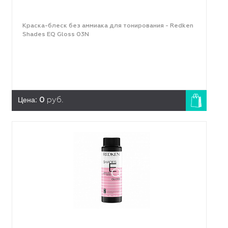
Краска-блеск без аммиака для тонирования - Redken
Shades EQ Gloss 03N
Цена:
0
руб.