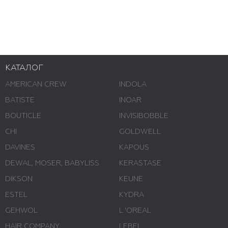
КАТАЛОГ
AMERICAN CREW
INDOLA
BATISTE
INOAR
BOUTICLE
INVISIBOBBLE
CHI
GOLDWELL
DAVINES
KAPOUS
DEWAL, MOSER, BABYLISS
KERASTASE
DIKSON
KEUNE
ESTEL
KYDRA
GEHWOL
L 'ОREAL
HAIR COMPANY
LEBEL