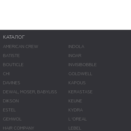
КАТАЛОГ
AMERICAN CREW
INDOLA
BATISTE
INOAR
BOUTICLE
INVISIBOBBLE
CHI
GOLDWELL
DAVINES
KAPOUS
DEWAL, MOSER, BABYLISS
KERASTASE
DIKSON
KEUNE
ESTEL
KYDRA
GEHWOL
L 'ОREAL
HAIR COMPANY
LEBEL