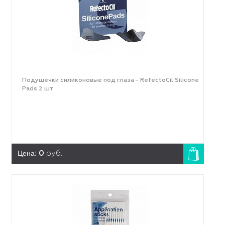
Подушечки силиконовые под глаза - RefectoCil Silicone
Pads 2 шт
Цена:
0
руб.