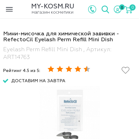
0
0
Toggle
navigation
Мини-мисочка для химической завивки -
RefectoCil Eyelash Perm Refill Mini Dish
Eyelash Perm Refill Mini Dish , Артикул:
ART14763
Рейтинг
4.5
из 5:
ДОСТАВИМ НА ЗАВТРА