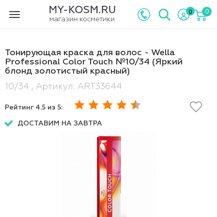
0
0
Toggle
navigation
Тонирующая краска для волос - Wella
Professional Color Touch №10/34 (Яркий
блонд золотистый красный)
10/34 , Артикул: ART33644
Рейтинг
4.5
из 5:
ДОСТАВИМ НА ЗАВТРА