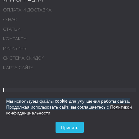
ИНФОРМАЦИЯ
ОПЛАТА И ДОСТАВКА
О НАС
СТАТЬИ
КОНТАКТЫ
МАГАЗИНЫ
СИСТЕМА СКИДОК
КАРТА САЙТА
8 (800) 707-92-55
Мы используем файлы cookie для улучшения работы сайта.
Продолжая использовать сайт,
вы соглашаетесь с
Политикой
конфиденциальности
Пн - Пт 10:00 - 19:00; Сб 10:00 - 16:00; Вс -
выходной. Звоните
Принять
г. Москва, ул. Авиамоторная, 69