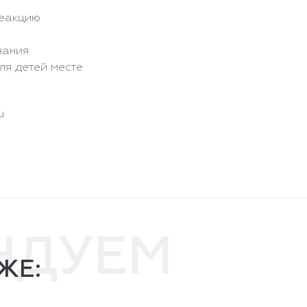
реакцию
вания
ля детей месте
u
НДУЕМ
ЖЕ: