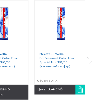
Wella
Микстон - Wella
Краска 
l Color Touch
Professional Color Touch
Profess
x №0/68
Special Mix №0/88
№2/0 (
й аметист)
(магический сапфир)
.
Объем: 60 мл.
Объем: 6
Цена:
Цена:
менно
834
руб.
8
ен