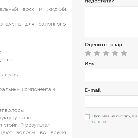
Недостатки
льный воск и жидкий
начена для салонного
Оцените товар
с
цвета
Имя
р мытья
ральным компонентам
E-mail
ет волосы
Нажимая на кнопку, вы
руктуру волос
данных
 стойкий результат
ют волосы во время