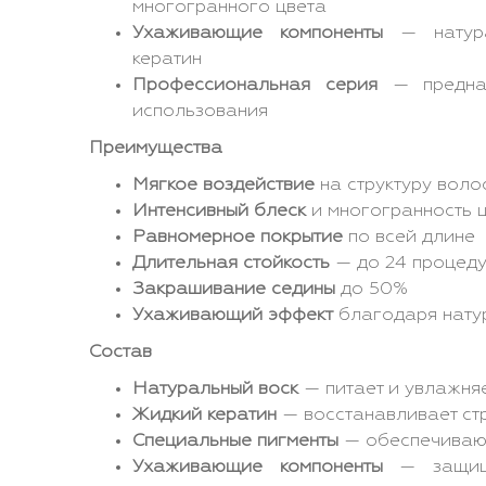
многогранного цвета
Ухаживающие компоненты
— натура
кератин
Профессиональная серия
— предназ
использования
Преимущества
Мягкое воздействие
на структуру воло
Интенсивный блеск
и многогранность 
Равномерное покрытие
по всей длине
Длительная стойкость
— до 24 процеду
Закрашивание седины
до 50%
Ухаживающий эффект
благодаря нату
Состав
Натуральный воск
— питает и увлажня
Жидкий кератин
— восстанавливает ст
Специальные пигменты
— обеспечивают
Ухаживающие компоненты
— защища