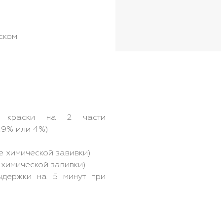
ском
 краски на 2 части
1,9% или 4%)
ле химической завивки)
е химической завивки)
держки на 5 минут при