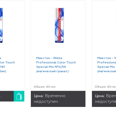
a
Микстон - Wella
Микстон - 
lor Touch
Professional Color Touch
Professiona
/45
Special Mix №0/56
Special Mi
бин)
(магический гранат)
(магически
Объем: 60 мл.
Объем: 60 мл
Цена:
Цена:
.
Временно
Вре
недоступен
недоступ