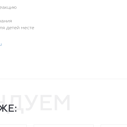
реакцию
вания
ля детей месте
u
НДУЕМ
ЖЕ: