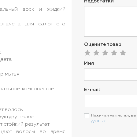
Недостатки
льный воск и жидкий
начена для салонного
Оцените товар
с
цвета
Имя
р мытья
ральным компонентам
E-mail
ет волосы
Нажимая на кнопку, вы
руктуру волос
данных
 стойкий результат
ют волосы во время