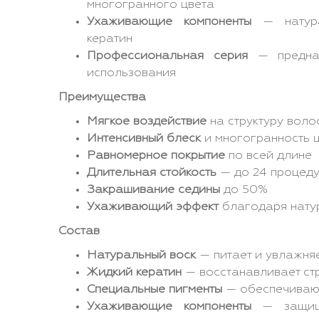
многогранного цвета
Ухаживающие компоненты
— натура
кератин
Профессиональная серия
— предназ
использования
Преимущества
Мягкое воздействие
на структуру воло
Интенсивный блеск
и многогранность 
Равномерное покрытие
по всей длине
Длительная стойкость
— до 24 процеду
Закрашивание седины
до 50%
Ухаживающий эффект
благодаря нату
Состав
Натуральный воск
— питает и увлажня
Жидкий кератин
— восстанавливает ст
Специальные пигменты
— обеспечивают
Ухаживающие компоненты
— защища