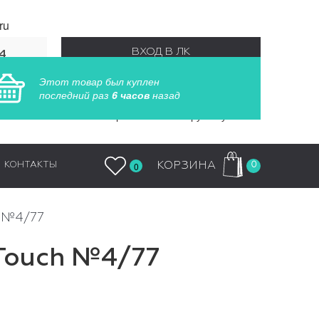
ru
ВХОД В ЛК
4
55
Этот товар был куплен
РЕГИСТРАЦИЯ
последний раз
6 часов
назад
Заказы обрабатываются круглосуточно
0
КОРЗИНА
КОНТАКТЫ
0
h №4/77
 Touch №4/77