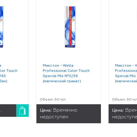
a
Микстон - Wella
Микстон - 
lor Touch
Professional Color Touch
Professiona
/45
Special Mix №0/56
Special Mi
бин)
(магический гранат)
(магически
Объем: 60 мл.
Объем: 60 мл
Цена:
Цена:
.
Временно
Вре
недоступен
недоступ