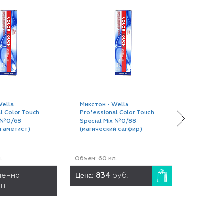
Wella
Микстон - Wella
Краска 
l Color Touch
Professional Color Touch
Profess
x №0/68
Special Mix №0/88
№2/0 (
й аметист)
(магический сапфир)
.
Объем: 60 мл.
Объем: 6
Цена:
Цена:
менно
834
руб.
8
ен