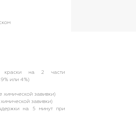
ском
 краски на 2 части
1,9% или 4%)
ле химической завивки)
е химической завивки)
держки на 5 минут при