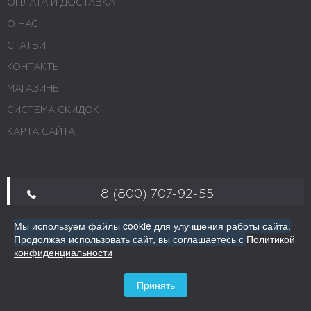
ОПЛАТА И ДОСТАВКА
О НАС
СТАТЬИ
КОНТАКТЫ
МАГАЗИНЫ
СИСТЕМА СКИДОК
КАРТА САЙТА
8 (800) 707-92-55
Мы используем файлы cookie для улучшения работы сайта.
Пн - Пт 10:00 - 19:00; Сб 10:00 - 16:00; Вс -
Продолжая использовать сайт,
вы соглашаетесь с
Политикой
выходной. Звоните
конфиденциальности
г. Москва, ул. Авиамоторная, 69
Принять