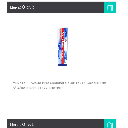
Цена:
0
руб.
Микстон - Wella Professional Color Touch Special Mix
№0/68 (магический аметист)
Цена:
0
руб.