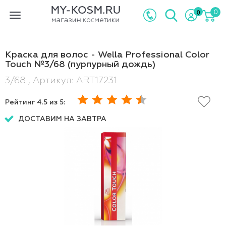
0
0
Toggle
navigation
Краска для волос - Wella Professional Color
Touch №3/68 (пурпурный дождь)
3/68 , Артикул: ART17231
Рейтинг
4.5
из 5:
ДОСТАВИМ НА ЗАВТРА