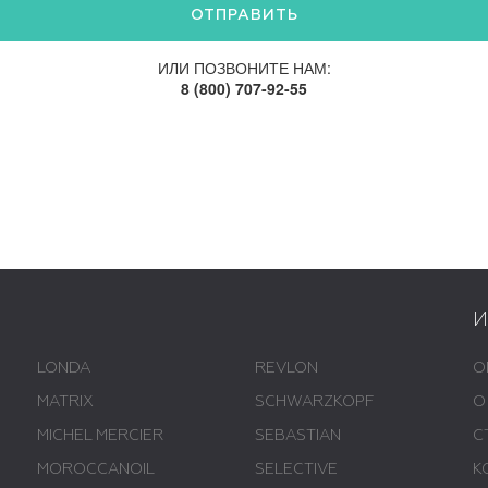
ИЛИ ПОЗВОНИТЕ НАМ:
8 (800) 707-92-55
LONDA
REVLON
О
MATRIX
SCHWARZKOPF
О
MICHEL MERCIER
SEBASTIAN
С
MOROCCANOIL
SELECTIVE
К