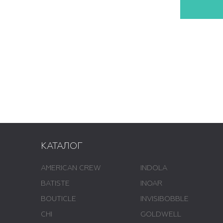
КАТАЛОГ
AMERICAN CREW
INDOLA
BATISTE
INOAR
BOUTICLE
INVISIBOBBLE
CHI
GOLDWELL