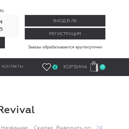
ru
ВХОД В ЛК
4
55
РЕГИСТРАЦИЯ
Заказы обрабатываются круглосуточно
0
КОРЗИНА
КОНТАКТЫ
0
Revival
Названию
Скидке
Выводить по:
24