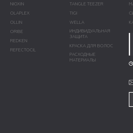
NIOXIN
TANGLE TEEZER
М
OLAPLEX
TIGI
С
OLLIN
WELLA
К
ИНДИВИДУАЛЬНАЯ
ORIBE
ЗАЩИТА
REDKEN
КРАСКА ДЛЯ ВОЛОС
REFECTOCIL
РАСХОДНЫЕ
МАТЕРИАЛЫ