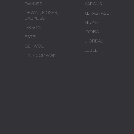
DAVINES
KAPOUS
DEWAL, MOSER,
KERASTASE
BABYLISS
KEUNE
DIKSON
KYDRA
ESTEL
L 'ОREAL
GEHWOL
LEBEL
HAIR COMPANY