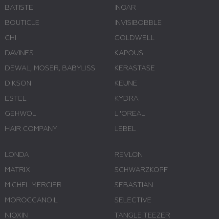
BATISTE
INOAR
BOUTICLE
INVISIBOBBLE
CHI
GOLDWELL
DAVINES
KAPOUS
DEWAL, MOSER, BABYLISS
KERASTASE
DIKSON
KEUNE
ESTEL
KYDRA
GEHWOL
L 'ОREAL
HAIR COMPANY
LEBEL
LONDA
REVLON
MATRIX
SCHWARZKOPF
MICHEL MERCIER
SEBASTIAN
MOROCCANOIL
SELECTIVE
NIOXIN
TANGLE TEEZER