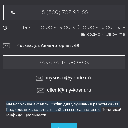
8 (800) 707-92-55
Пн - Пт 10:00 - 19:00; Сб 10:00 - 16:00; Вс -
выходной. Звоните
г. Москва, ул. Авиамоторная, 69
ЗАКАЗАТЬ ЗВОНОК
mykosm@yandex.ru
client@my-kosm.ru
МЫ В СОЦИАЛЬНЫХ СЕТЯХ:
Мы используем файлы cookie для улучшения работы сайта.
VK
Продолжая использовать сайт,
вы соглашаетесь с
Политикой
ИНТЕРНЕТ-МАГАЗИН ПРОФЕССИОНАЛЬНОЙ КОСМЕТИКИ
конфиденциальности
ДЛЯ ВОЛОС
Copyright© Все права защищены