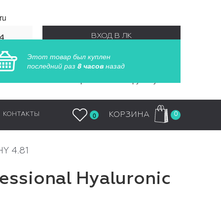
ru
ВХОД В ЛК
4
55
Этот товар был куплен
РЕГИСТРАЦИЯ
последний раз
8 часов
назад
Заказы обрабатываются круглосуточно
0
КОРЗИНА
КОНТАКТЫ
0
HY 4.81
ssional Hyaluronic