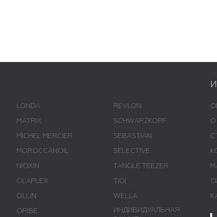
LONDA
REVLON
О
MATRIX
SCHWARZKOPF
О
MICHEL MERCIER
SEBASTIAN
С
MOROCCANOIL
SELECTIVE
К
NIOXIN
TANGLE TEEZER
М
OLAPLEX
TIGI
С
OLLIN
WELLA
К
ИНДИВИДУАЛЬНАЯ
ORIBE