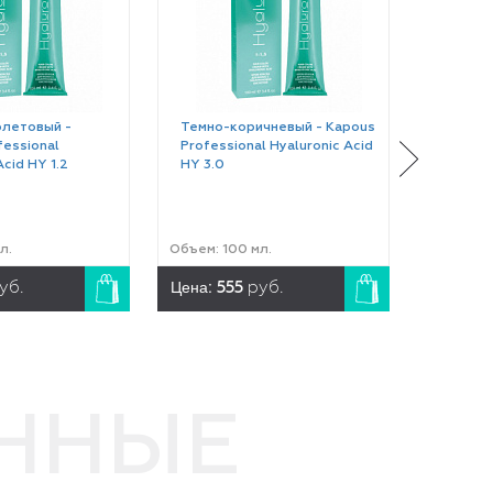
летовый -
Темно-коричневый - Kapous
Темно-
fessional
Professional Hyaluronic Acid
интенси
Acid HY 1.2
HY 3.0
Profess
HY 3.0
л.
Объем: 100 мл.
Объем: 1
Цена:
Цена:
уб.
555
руб.
5
ЕННЫЕ