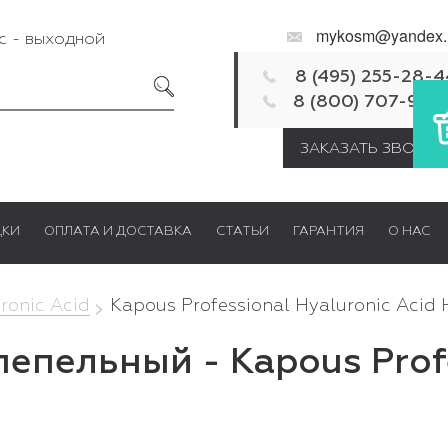
mykosm@yandex.
Вс - выходной
8 (495) 255-28-4
8 (800) 707-92-
ЗАКАЗАТЬ ЗВОНОК
ДКИ
ОПЛАТА И ДОСТАВКА
СТАТЬИ
ГАРАНТИЯ
О НАС
ronic Acid
Kapous Professional Hyaluronic Acid 
епельный - Kapous Profe