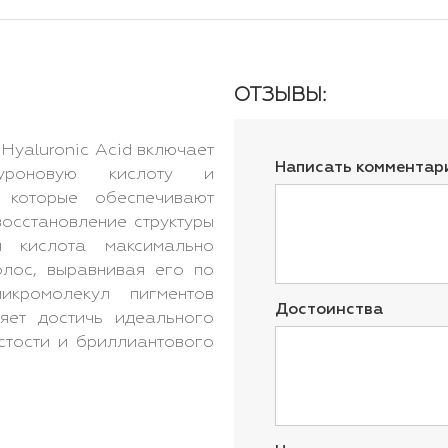
ОТЗЫВЫ:
yaluronic Acid включает
Написать комментар
луроновую кислоту и
 которые обеспечивают
осстановление структуры
я кислота максимально
олос, выравнивая его по
икромолекул пигментов
Достоинства
ляет достичь идеального
истости и бриллиантового