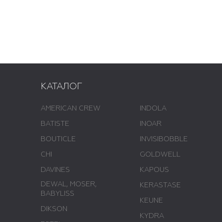
КАТАЛОГ
AMERICAN CREW
INDOLA
BATISTE
INOAR
BOUTICLE
INVISIBOBBLE
CHI
GOLDWELL
DAVINES
KAPOUS
DEWAL, MOSER,
KERASTASE
BABYLISS
KEUNE
DIKSON
KYDRA