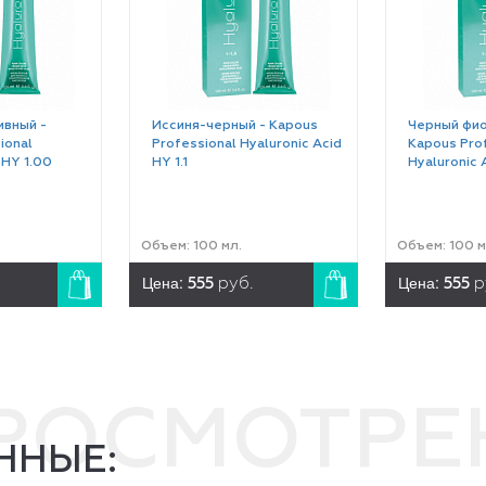
ивный -
Иссиня-черный - Kapous
Черный фио
ional
Professional Hyaluronic Acid
Kapous Pro
 HY 1.00
HY 1.1
Hyaluronic 
Объем: 100 мл.
Объем: 100 м
Цена:
Цена:
555
руб.
555
р
ПРОСМОТР
ННЫЕ: