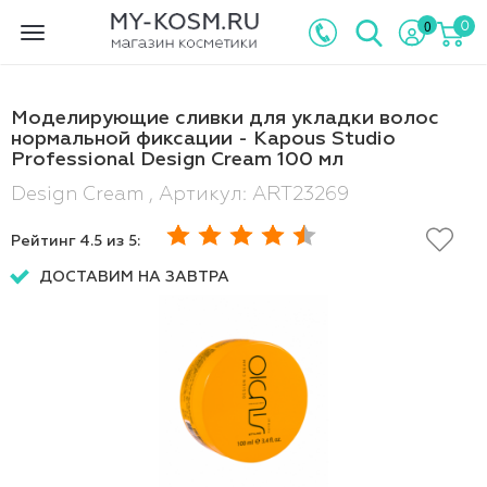
0
0
Toggle
navigation
Моделирующие сливки для укладки волос
нормальной фиксации - Kapous Studio
Professional Design Cream 100 мл
Design Cream , Артикул: ART23269
Рейтинг
4.5
из 5:
ДОСТАВИМ НА ЗАВТРА