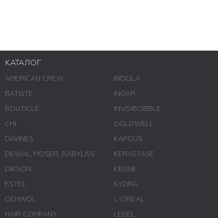
КАТАЛОГ
AMERICAN CREW
INDOLA
BATISTE
INOAR
BOUTICLE
INVISIBOBBLE
CHI
GOLDWELL
DAVINES
KAPOUS
DEWAL, MOSER, BABYLISS
KERASTASE
DIKSON
KEUNE
ESTEL
KYDRA
GEHWOL
L 'ОREAL
HAIR COMPANY
LEBEL