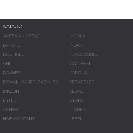
КАТАЛОГ
AMERICAN CREW
INDOLA
BATISTE
INOAR
BOUTICLE
INVISIBOBBLE
CHI
GOLDWELL
DAVINES
KAPOUS
DEWAL, MOSER, BABYLISS
KERASTASE
DIKSON
KEUNE
ESTEL
KYDRA
GEHWOL
L 'ОREAL
HAIR COMPANY
LEBEL