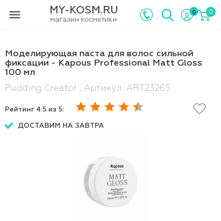
0
0
Toggle
navigation
Моделирующая паста для волос сильной
фиксации - Kapous Professional Matt Gloss
100 мл
Pudding Creator , Артикул: ART23265
Рейтинг
4.5
из 5:
ДОСТАВИМ НА ЗАВТРА