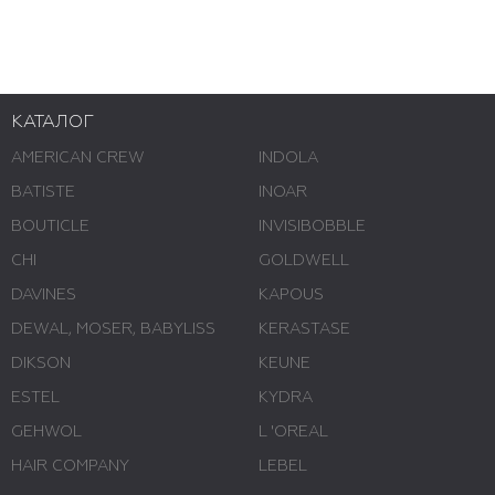
КАТАЛОГ
AMERICAN CREW
INDOLA
BATISTE
INOAR
BOUTICLE
INVISIBOBBLE
CHI
GOLDWELL
DAVINES
KAPOUS
DEWAL, MOSER, BABYLISS
KERASTASE
DIKSON
KEUNE
ESTEL
KYDRA
GEHWOL
L 'ОREAL
HAIR COMPANY
LEBEL