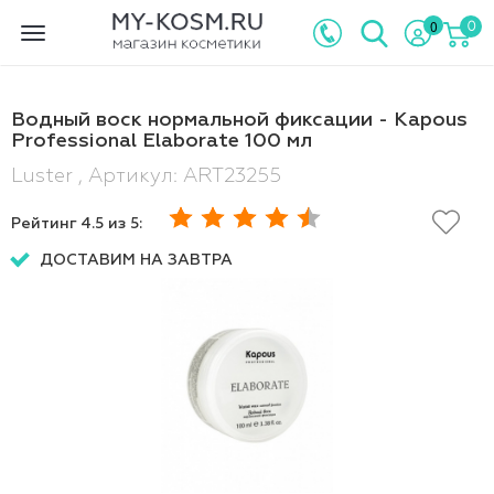
0
0
Toggle
navigation
Водный воск нормальной фиксации - Kapous
Professional Elaborate 100 мл
Luster , Артикул: ART23255
Рейтинг
4.5
из 5:
ДОСТАВИМ НА ЗАВТРА