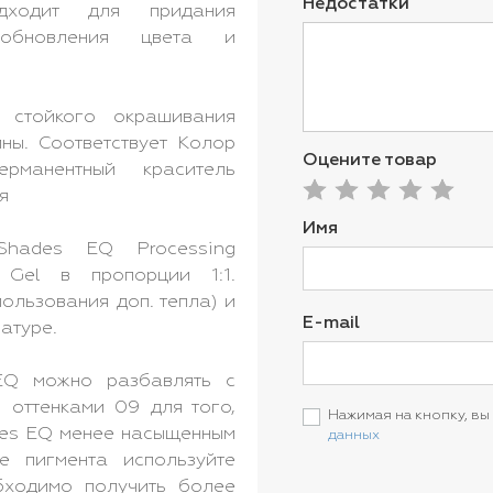
Недостатки
дходит для придания
 обновления цвета и
 стойкого окрашивания
ны. Соответствует Колор
Оцените товар
рманентный краситель
я
Имя
Shades EQ Processing
o Gel в пропорции 1:1.
ользования доп. тепла) и
E-mail
атуре.
 EQ можно разбавлять с
 оттенками 09 для того,
Нажимая на кнопку, вы
des EQ менее насыщенным
данных
е пигмента используйте
бходимо получить более