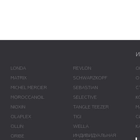
LONDA
REVLON
О
MATRIX
SCHWARZKOPF
О
MICHEL MERCIER
SEBASTIAN
С
MOROCCANOIL
SELECTIVE
К
NIOXIN
TANGLE TEEZER
М
OLAPLEX
TIGI
С
OLLIN
WELLA
К
ИНДИВИДУАЛЬНАЯ
ORIBE