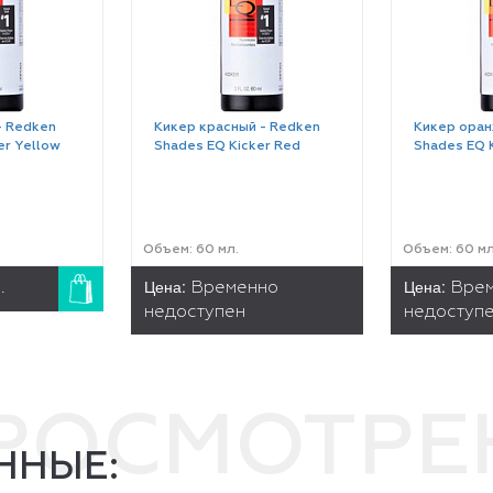
- Redken
Кикер красный - Redken
Кикер оран
er Yellow
Shades EQ Kicker Red
Shades EQ 
Объем: 60 мл.
Объем: 60 мл
Цена:
Цена:
.
Временно
Вре
недоступен
недоступ
ПРОСМОТР
ННЫЕ: