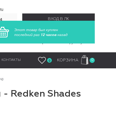
ru
ВХОД В ЛК
4
55
Этот товар был куплен
РЕГИСТРАЦИЯ
последний раз
12 часов
назад
Заказы обрабатываются круглосуточно
0
КОРЗИНА
КОНТАКТЫ
0
ve
 - Redken Shades