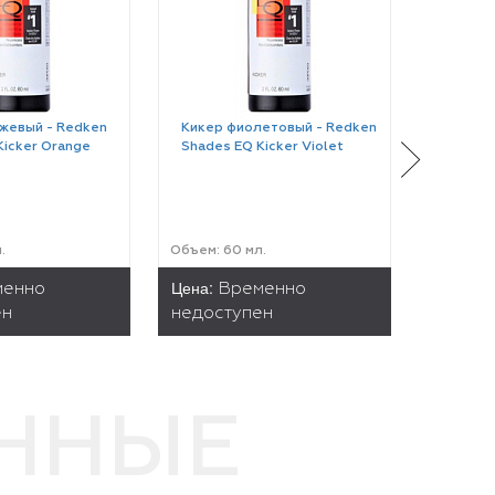
жевый - Redken
Кикер фиолетовый - Redken
Краска
Kicker Orange
Shades EQ Kicker Violet
для тон
черный)
Gloss 0
.
Объем: 60 мл.
Объем: 6
Цена:
Цена:
менно
Временно
1
ен
недоступен
ЕННЫЕ