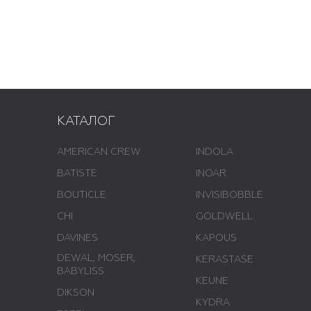
КАТАЛОГ
AMERICAN CREW
INDOLA
BATISTE
INOAR
BOUTICLE
INVISIBOBBLE
CHI
GOLDWELL
DAVINES
KAPOUS
DEWAL, MOSER,
KERASTASE
BABYLISS
KEUNE
DIKSON
KYDRA