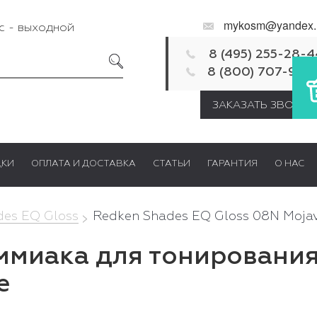
mykosm@yandex.
Вс - выходной
8 (495) 255-28-4
8 (800) 707-92-
ЗАКАЗАТЬ ЗВОНОК
ДКИ
ОПЛАТА И ДОСТАВКА
СТАТЬИ
ГАРАНТИЯ
О НАС
des EQ Gloss
Redken Shades EQ Gloss 08N Moja
ммиака для тонирования
e