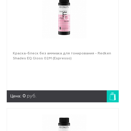
Краска-блеск без аммиака для тонирования - Redken
Shades EQ Gloss 02M (Espresso)
Цена:
0
руб.