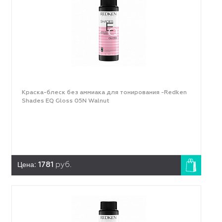
Краска-блеск без аммиака для тонирования -Redken
Shades EQ Gloss 05N Walnut
Цена:
1781
руб.