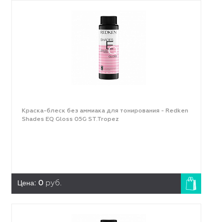
Краска-блеск без аммиака для тонирования - Redken
Shades EQ Gloss 05G ST.Tropez
Цена:
0
руб.