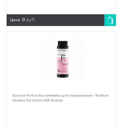
Цена:
0
руб.
Краска-блеск без аммиака для тонирования - Redken
Shades EQ Gloss 05B Brandy