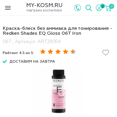
0
0
Toggle
navigation
Краска-блеск без аммиака для тонирования -
Redken Shades EQ Gloss 06T Iron
06T , Артикул: ART29764
Рейтинг
4.5
из 5:
ДОСТАВИМ НА ЗАВТРА