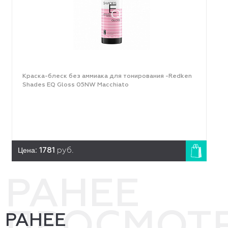
Краска-блеск без аммиака для тонирования -Redken
Shades EQ Gloss 05NW Macchiato
Цена:
1781
руб.
РАНЕЕ
ПРОСМОТ
РАНЕЕ