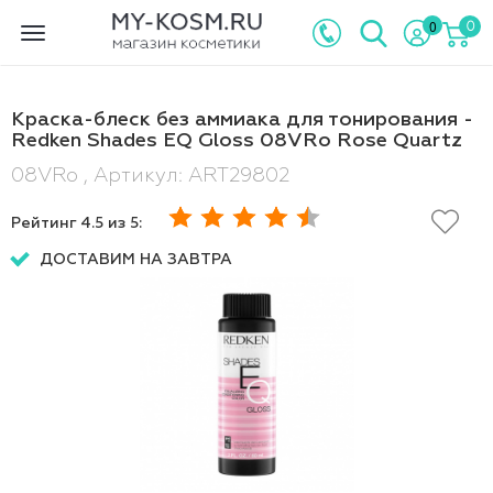
0
0
Toggle
navigation
Краска-блеск без аммиака для тонирования -
Redken Shades EQ Gloss 08VRo Rose Quartz
08VRo , Артикул: ART29802
Рейтинг
4.5
из 5:
ДОСТАВИМ НА ЗАВТРА