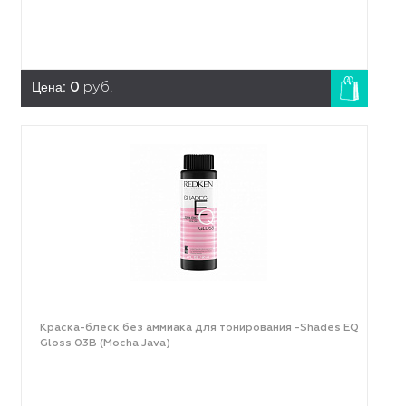
Цена:
0
руб.
Краска-блеск без аммиака для тонирования -Shades EQ
Gloss 03B (Mocha Java)