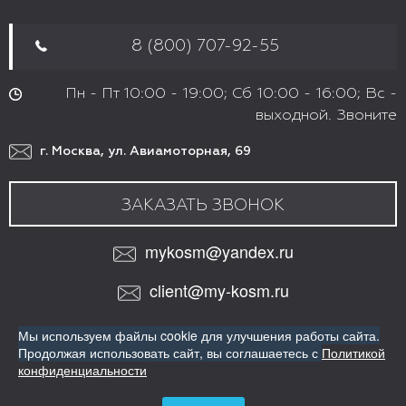
8 (800) 707-92-55
Пн - Пт 10:00 - 19:00; Сб 10:00 - 16:00; Вс -
выходной. Звоните
г. Москва, ул. Авиамоторная, 69
ЗАКАЗАТЬ ЗВОНОК
mykosm@yandex.ru
client@my-kosm.ru
МЫ В СОЦИАЛЬНЫХ СЕТЯХ:
Мы используем файлы cookie для улучшения работы сайта.
VK
Продолжая использовать сайт,
вы соглашаетесь с
Политикой
ИНТЕРНЕТ-МАГАЗИН ПРОФЕССИОНАЛЬНОЙ КОСМЕТИКИ
конфиденциальности
ДЛЯ ВОЛОС
Copyright© Все права защищены