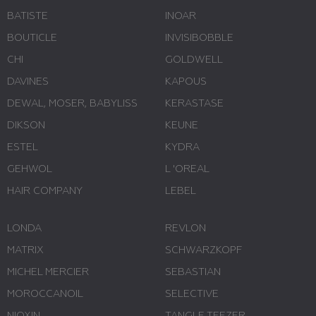
BATISTE
INOAR
BOUTICLE
INVISIBOBBLE
CHI
GOLDWELL
DAVINES
KAPOUS
DEWAL, MOSER, BABYLISS
KERASTASE
DIKSON
KEUNE
ESTEL
KYDRA
GEHWOL
L 'ОREAL
HAIR COMPANY
LEBEL
LONDA
REVLON
MATRIX
SCHWARZKOPF
MICHEL MERCIER
SEBASTIAN
MOROCCANOIL
SELECTIVE