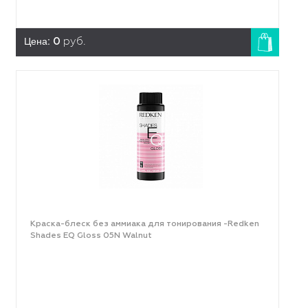
Цена:
0
руб.
Краска-блеск без аммиака для тонирования -Redken
Shades EQ Gloss 05N Walnut