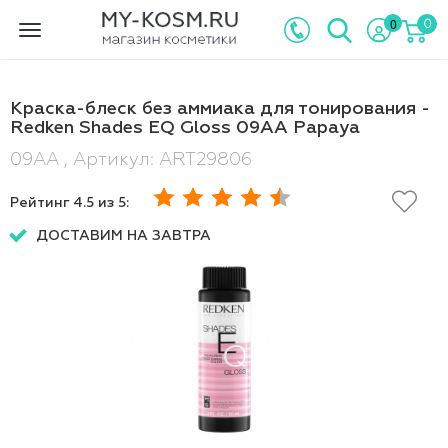
0
0
Toggle
navigation
Краска-блеск без аммиака для тонирования -
Redken Shades EQ Gloss 09AA Papaya
09AA , Артикул: ART29806
Рейтинг
4.5
из 5:
ДОСТАВИМ НА ЗАВТРА