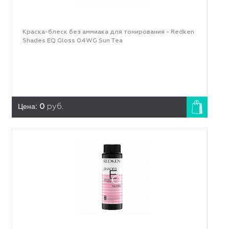
Краска-блеск без аммиака для тонирования - Redken
Shades EQ Gloss 04WG Sun Tea
Цена:
0
руб.