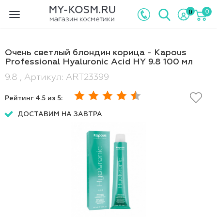
0
0
Toggle
navigation
Очень светлый блондин корица - Kapous
Professional Hyaluronic Acid HY 9.8 100 мл
9.8 , Артикул: ART23399
Рейтинг
4.5
из 5:
ДОСТАВИМ НА ЗАВТРА