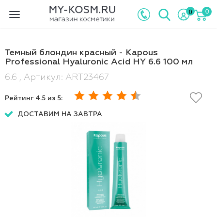
0
0
Toggle
navigation
Темный блондин красный - Kapous
Professional Hyaluronic Acid HY 6.6 100 мл
6.6 , Артикул: ART23467
Рейтинг
4.5
из 5:
ДОСТАВИМ НА ЗАВТРА