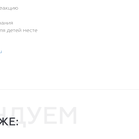
реакцию
вания
ля детей месте
u
НДУЕМ
ЖЕ: