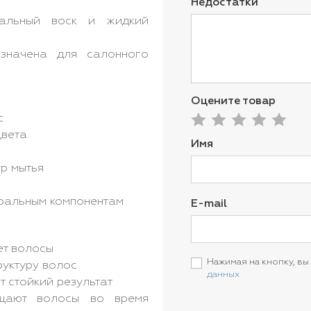
Недостатки
льный воск и жидкий
начена для салонного
Оцените товар
с
цвета
Имя
р мытья
ральным компонентам
E-mail
ет волосы
Нажимая на кнопку, вы
руктуру волос
данных
 стойкий результат
ют волосы во время