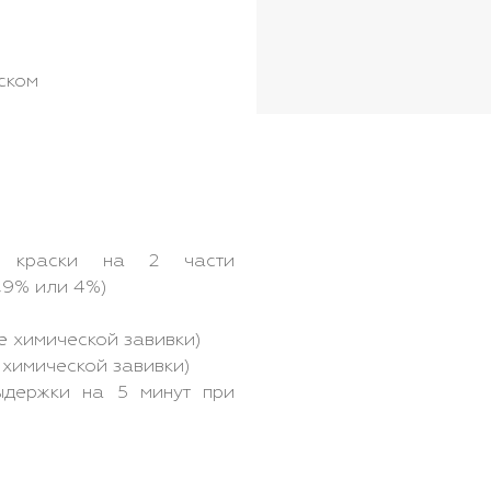
ском
 краски на 2 части
1,9% или 4%)
ле химической завивки)
е химической завивки)
держки на 5 минут при