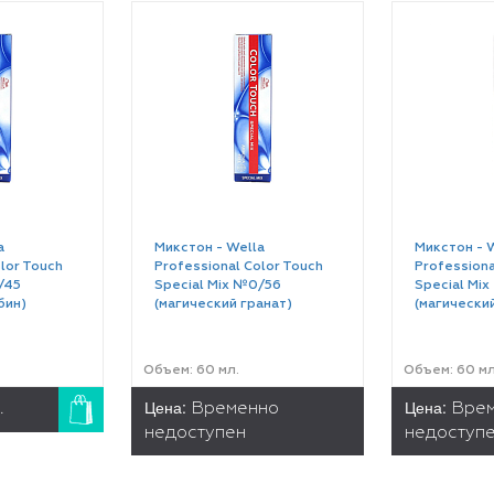
a
Микстон - Wella
Микстон - 
lor Touch
Professional Color Touch
Professiona
/45
Special Mix №0/56
Special Mi
бин)
(магический гранат)
(магически
Объем: 60 мл.
Объем: 60 мл
Цена:
Цена:
.
Временно
Вре
недоступен
недоступ