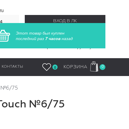
ru
ВХОД В ЛК
4
55
Этот товар был куплен
РЕГИСТРАЦИЯ
последний раз
7 часов
назад
Заказы обрабатываются круглосуточно
0
КОРЗИНА
КОНТАКТЫ
0
h №6/75
 Touch №6/75