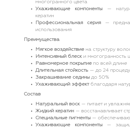
многогранного цвета
Ухаживающие компоненты
— натура
кератин
Профессиональная серия
— предназ
использования
Преимущества
Мягкое воздействие
на структуру воло
Интенсивный блеск
и многогранность 
Равномерное покрытие
по всей длине
Длительная стойкость
— до 24 процеду
Закрашивание седины
до 50%
Ухаживающий эффект
благодаря нату
Состав
Натуральный воск
— питает и увлажня
Жидкий кератин
— восстанавливает ст
Специальные пигменты
— обеспечивают
Ухаживающие компоненты
— защища