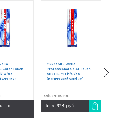
Wella
Микстон - Wella
Краска 
l Color Touch
Professional Color Touch
Profess
x №0/68
Special Mix №0/88
№2/0 (
й аметист)
(магический сапфир)
.
Объем: 60 мл.
Объем: 6
Цена:
Цена:
менно
834
руб.
8
ен